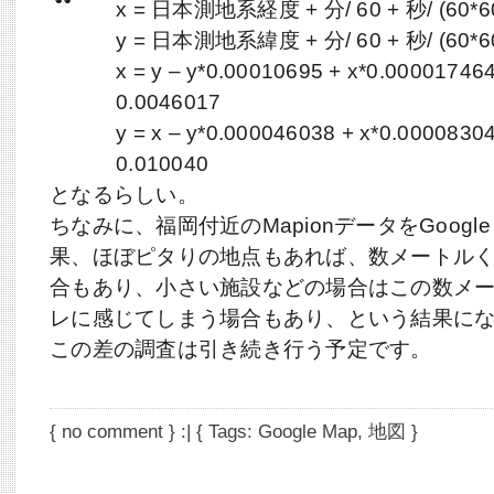
x = 日本測地系経度 + 分/ 60 + 秒/ (60*6
y = 日本測地系緯度 + 分/ 60 + 秒/ (60*6
x = y – y*0.00010695 + x*0.000017464
0.0046017
y = x – y*0.000046038 + x*0.0000830
0.010040
となるらしい。
ちなみに、福岡付近のMapionデータをGoogle
果、ほぼピタりの地点もあれば、数メートル
合もあり、小さい施設などの場合はこの数メ
レに感じてしまう場合もあり、という結果に
この差の調査は引き続き行う予定です。
{
no comment
} :| { Tags:
Google Map
,
地図
}