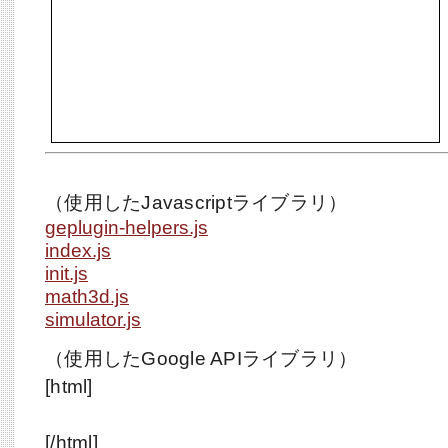
（使用したJavascriptライブラリ）
geplugin-helpers.js
index.js
init.js
math3d.js
simulator.js
（使用したGoogle APIライブラリ）
[html]
[/html]