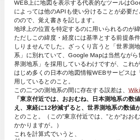
WEB上に地図を表示する代表的なツールはGoog
によっては他のAPIも使い分けることが必要
のので、覚え書きを記します。
地球上の位置を特定するのに用いられるのが
ただしこの緯度・経度には基準とする前提条
しりませんでした。ざっくり言うと「世界測
系」に別れていて、Google Mapは当然な
界測地系」を採用しているわけですが、これがMa
はじめ多くの日本の地図情報WEBサービスは
用しているとのこと。
この二つの測地系の間に存在する誤差は、
Wik
「東京付近では、おおむね、日本測地系の数値
え、東経に12秒減ずると、世界測地系の数値
とのこと。（この”東京付近では、”とか”おお
かかりますが。）
これを計算式でいうと、