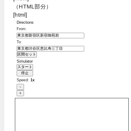
（HTML部分）
[html]
Directions
From:
To:
Simulator
Speed:
1x