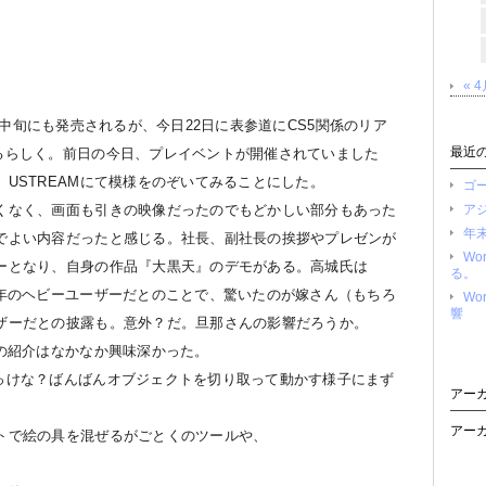
« 
本語版が5月中旬にも発売されるが、今日22日に表参道にCS5関係のリア
最近
ンするらしく。前日の今日、プレイベントが開催されていました
USTREAMにて模様をのぞいてみることにした。
ゴ
くなく、画面も引きの映像だったのでもどかしい部分もあった
ア
年
でよい内容だったと感じる。社長、副社長の挨拶やプレゼンが
Wo
ーとなり、自身の作品『大黒天』のデモがある。高城氏は
る。
歴20年のヘビーユーザーだとのことで、驚いたのが嫁さん（もちろ
Wo
響
ザーだとの披露も。意外？だ。旦那さんの影響だろうか。
ての紹介はなかなか興味深かった。
ったっけな？ばんばんオブジェクトを切り取って動かす様子にまず
アー
アー
トで絵の具を混ぜるがごとくのツールや、