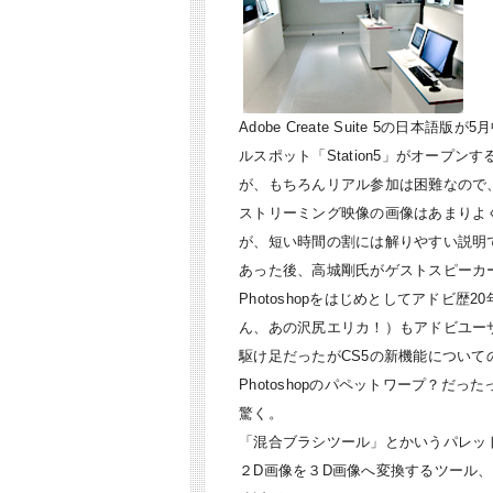
Adobe Create Suite 5の日
ルスポット「Station5」がオープ
が、もちろんリアル参加は困難なので、
ストリーミング映像の画像はあまりよ
が、短い時間の割には解りやすい説明
あった後、高城剛氏がゲストスピーカ
Photoshopをはじめとしてアドビ
ん、あの沢尻エリカ！）もアドビユー
駆け足だったがCS5の新機能につい
Photoshopのパペットワープ？だ
驚く。
「混合ブラシツール」とかいうパレッ
２D画像を３D画像へ変換するツール、