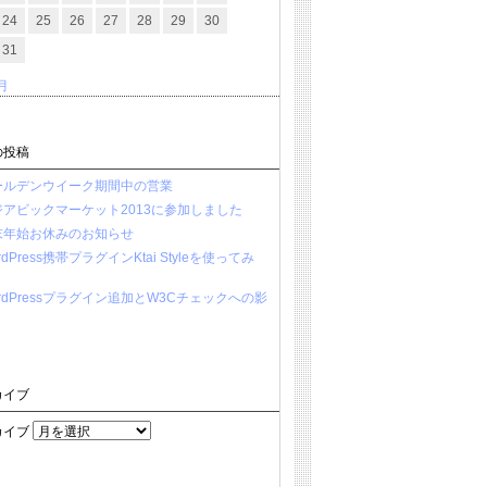
24
25
26
27
28
29
30
31
4月
の投稿
ールデンウイーク期間中の営業
ジアビックマーケット2013に参加しました
末年始お休みのお知らせ
rdPress携帯プラグインKtai Styleを使ってみ
rdPressプラグイン追加とW3Cチェックへの影
カイブ
カイブ