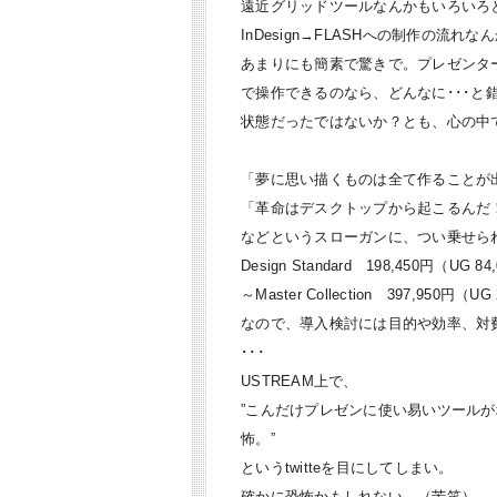
遠近グリッドツールなんかもいろいろ
InDesign→FLASHへの制作の
あまりにも簡素で驚きで。プレゼンタ
で操作できるのなら、どんなに･･･と
状態だったではないか？とも、心の中
「夢に思い描くものは全て作ることが
「革命はデスクトップから起こるんだ
などというスローガンに、つい乗せら
Design Standard 198,450円（UG 8
～Master Collection 397,950円（U
なので、導入検討には目的や効率、対
･･･
USTREAM上で、
”こんだけプレゼンに使い易いツール
怖。”
というtwitteを目にしてしまい。
確かに恐怖かもしれない。（苦笑）