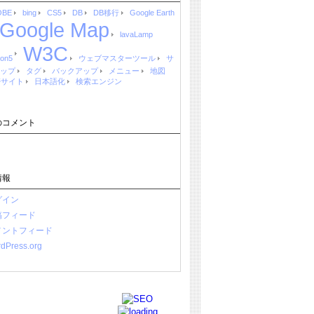
OBE
bing
CS5
DB
DB移行
Google Earth
Google Map
lavaLamp
W3C
ion5
ウェブマスターツール
サ
ップ
タグ
バックアップ
メニュー
地図
帯サイト
日本語化
検索エンジン
のコメント
情報
グイン
稿フィード
メントフィード
dPress.org