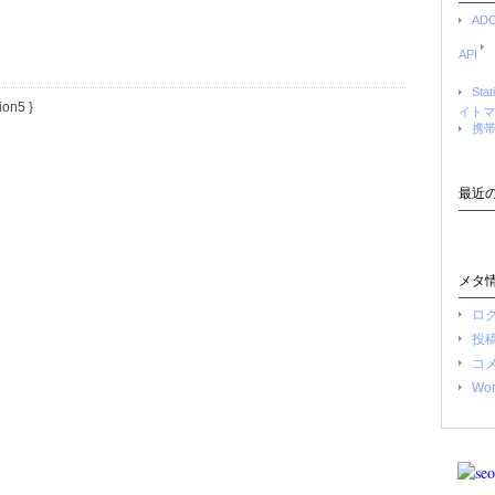
AD
API
Stat
tion5
}
イトマ
携
最近
メタ
ロ
投
コ
Wor