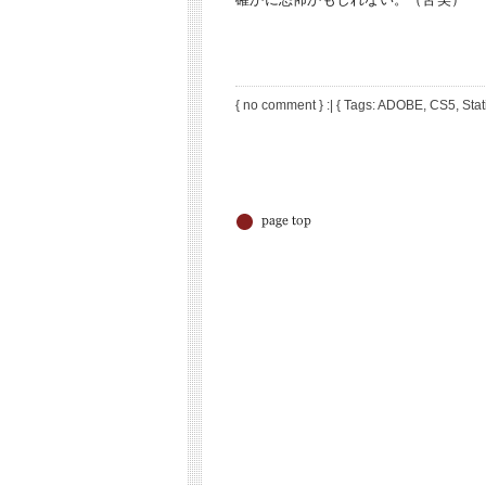
{
no comment
} :| { Tags:
ADOBE
,
CS5
,
Sta