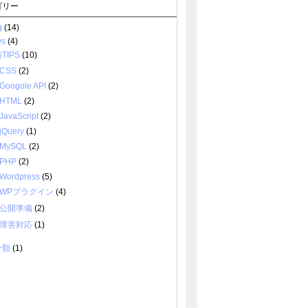
ゴリー
g
(14)
ws
(4)
TIPS
(10)
CSS
(2)
Googole API
(2)
HTML
(2)
JavaScript
(2)
jQuery
(1)
MySQL
(2)
PHP
(2)
Wordpress
(5)
WPプラグイン
(4)
公開準備
(2)
障害対応
(1)
分類
(1)