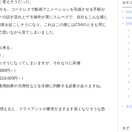
と使えそうだった。
カテ
流れなんかも、コードレスで動画アニメーションを完成させる手順が
blo
ーの話す流れとデモ操作が実にスムーズで、自分もこんな感じ
ne
技術
錯覚を起こしそうになり。これはこの感じはCS4のときも同じ
で思いながら見てしまいました。
出来る」
！」
れそうになってしまいますが、それなりに高価
4,000円～）
G 218,000円～）
費用効果や汎用性などを冷静に判断する必要がありますね。
未
が増えると、クライアントの要求がますます高くなりそうな恐
タグ